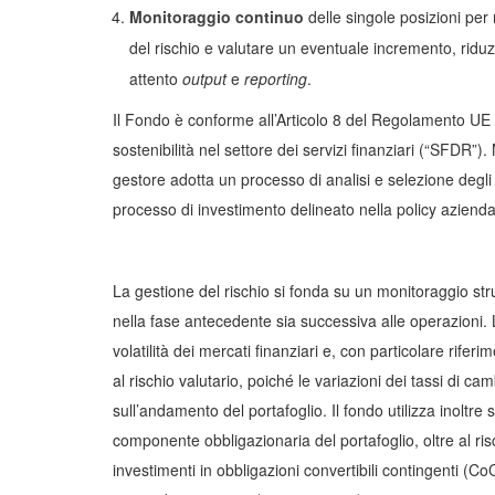
Monitoraggio continuo
delle singole posizioni pe
del rischio e valutare un eventuale incremento, ridu
attento
output
e
reporting
.
Il Fondo è conforme all’Articolo 8 del Regolamento UE 
sostenibilità nel settore dei servizi finanziari (“SFDR”).
gestore adotta un processo di analisi e selezione degli 
processo di investimento delineato nella policy aziendale
La gestione del rischio si fonda su un monitoraggio strut
nella fase antecedente sia successiva alle operazioni. 
volatilità dei mercati finanziari e, con particolare rife
al rischio valutario, poiché le variazioni dei tassi di ca
sull’andamento del portafoglio. Il fondo utilizza inoltre s
componente obbligazionaria del portafoglio, oltre al ris
investimenti in obbligazioni convertibili contingenti (CoCo