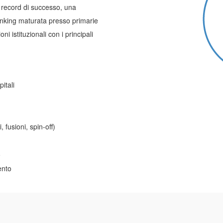
 record di successo, una
nking maturata presso primarie
i istituzionali con i principali
itali
 fusioni, spin-off)
o
ento