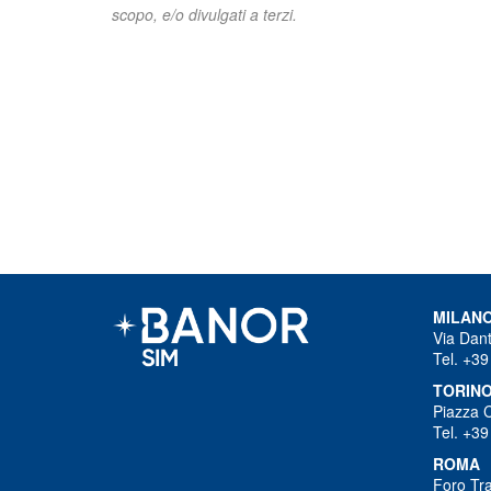
scopo, e/o divulgati a terzi.
MILAN
Via Dant
Tel. +39
TORIN
Piazza 
Tel. +39
ROMA
Foro Tra