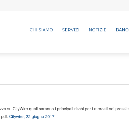
CHI SIAMO
SERVIZI
NOTIZIE
BANO
zza su CityWire quali saranno i principali rischi per i mercati nei prossi
o pdf:
Citywire, 22 giugno 2017
.