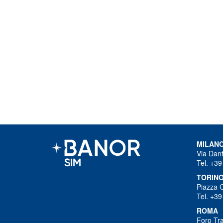
MILAN
Via Dant
Tel. +39
TORIN
Piazza 
Tel. +39
ROMA
Foro Tra