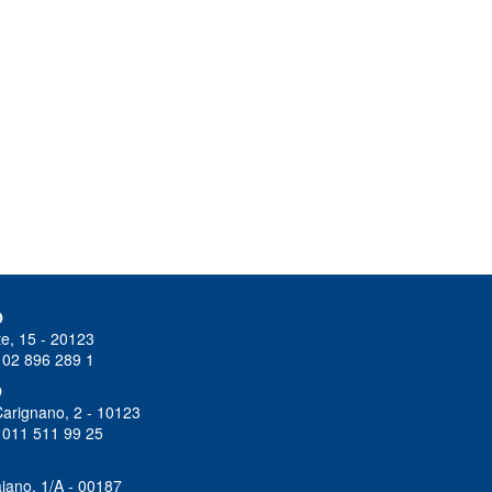
O
e, 15 - 20123
 02 896 289 1
O
Carignano, 2 - 10123
 011 511 99 25
iano, 1/A - 00187