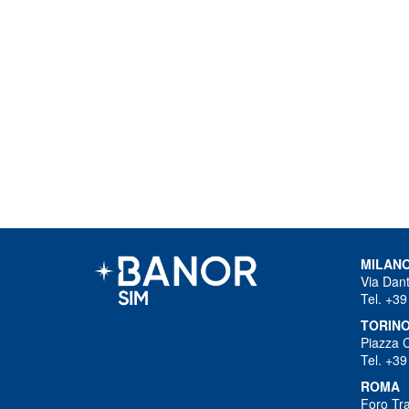
MILAN
Via Dant
Tel. +39
TORIN
Piazza 
Tel. +39
ROMA
Foro Tra