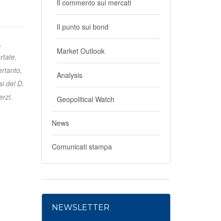
Il commento sui mercati
Il punto sui bond
,
Market Outlook
rtate.
ertanto,
Analysis
i del D.
erzi.
Geopolitical Watch
News
Comunicati stampa
NEWSLETTER