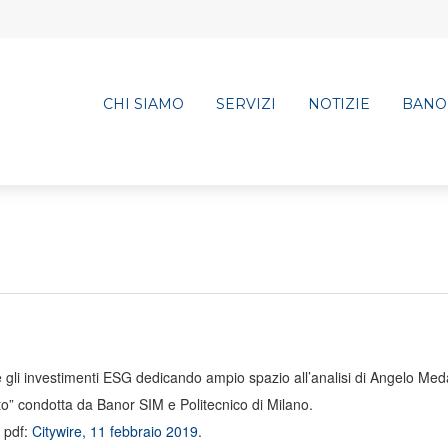
CHI SIAMO
SERVIZI
NOTIZIE
BANO
tà e gli investimenti ESG dedicando ampio spazio all’analisi di Angelo Me
to” condotta da Banor SIM e Politecnico di Milano.
o pdf:
Citywire, 11 febbraio 2019
.