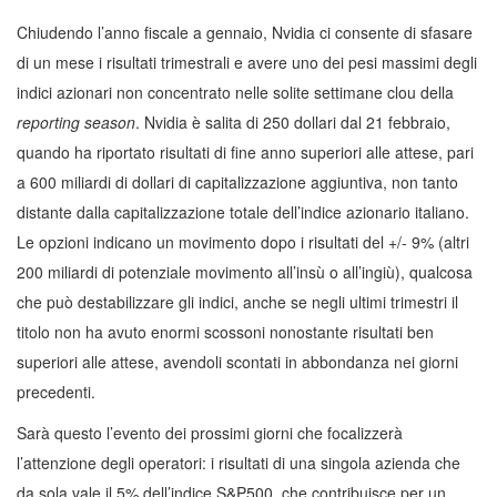
Chiudendo l’anno fiscale a gennaio, Nvidia ci consente di sfasare
di un mese i risultati trimestrali e avere uno dei pesi massimi degli
indici azionari non concentrato nelle solite settimane clou della
reporting season
. Nvidia è salita di 250 dollari dal 21 febbraio,
quando ha riportato risultati di fine anno superiori alle attese, pari
a 600 miliardi di dollari di capitalizzazione aggiuntiva, non tanto
distante dalla capitalizzazione totale dell’indice azionario italiano.
Le opzioni indicano un movimento dopo i risultati del +/- 9% (altri
200 miliardi di potenziale movimento all’insù o all’ingiù), qualcosa
che può destabilizzare gli indici, anche se negli ultimi trimestri il
titolo non ha avuto enormi scossoni nonostante risultati ben
superiori alle attese, avendoli scontati in abbondanza nei giorni
precedenti.
Sarà questo l’evento dei prossimi giorni che focalizzerà
l’attenzione degli operatori: i risultati di una singola azienda che
da sola vale il 5% dell’indice S&P500, che contribuisce per un