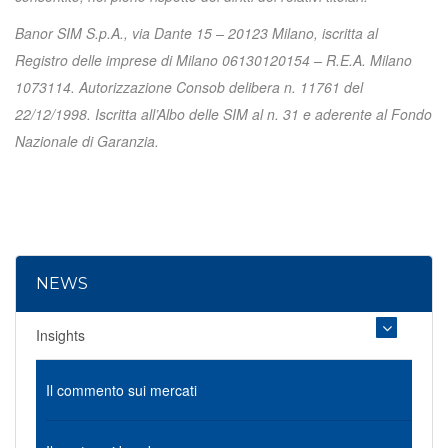
Banor SIM S.p.A., via Dante 15 – 20123 Milano, iscritta al
Registro delle imprese di Milano 06130120154 – R.E.A. Milano
1073114. Autorizzazione Consob delibera n. 11761 del
22/12/1998. Iscritta all’Albo delle SIM al n. 31 e aderente al Fondo
Nazionale di Garanzia.
NEWS
Insights
Il commento sui mercati