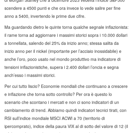
di Morgan Stanley che a dicembre 2023 vedeva l’indice S&P500
scendere a 4500 punti e che ora invece lo vede salire per fine
anno a 5400, invertendo le prime due cifre.
Ma guardando dietro le quinte torna qualche segnale inflazionista:
il rame torna ad aggiornare i massimi storici sopra i 10.000 dollari
a tonnellata, salendo del 25% da inizio anno; stessa salita da
inizio anno per il nickel (importante per l’acciaio inossidabile) e
anche l’oro, poco usato nel mondo produttivo ma indicatore di
tensioni inflazionistiche, supera i 2.400 dollari l’oncia e segna
anch’esso i massimi storici.
Per cui tutto liscio? Economie mondiali che continuano a crescere
e inflazione che torna sotto controllo? Per ora è questo lo
scenario che scontano i mercati e non ci sono indicatori di un
cambiamento di trend. Abbiamo quindi indicatori tecnici tirati, con
RSI sull’indice mondiale MSCI ACWI a 70 (territorio di
ipercomprato), indice della paura VIX al di sotto del valore di 12 (il