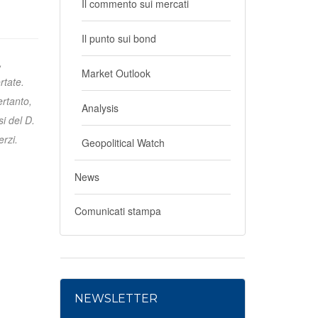
Il commento sui mercati
Il punto sui bond
,
Market Outlook
rtate.
ertanto,
Analysis
i del D.
erzi.
Geopolitical Watch
News
Comunicati stampa
NEWSLETTER