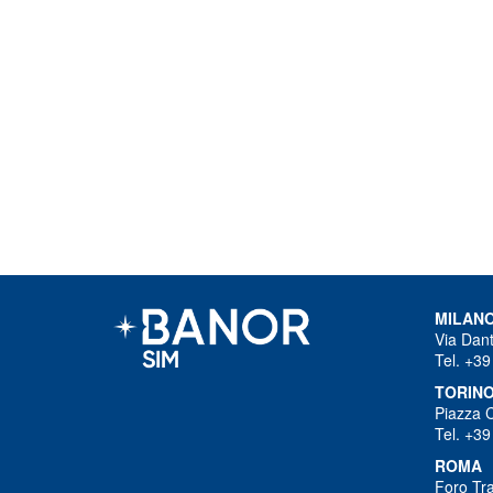
MILAN
Via Dant
Tel. +39
TORIN
Piazza 
Tel. +39
ROMA
Foro Tra