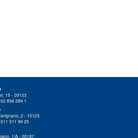
O
e, 15 - 20123
 02 896 289 1
O
Carignano, 2 - 10123
 011 511 99 25
iano, 1/A - 00187