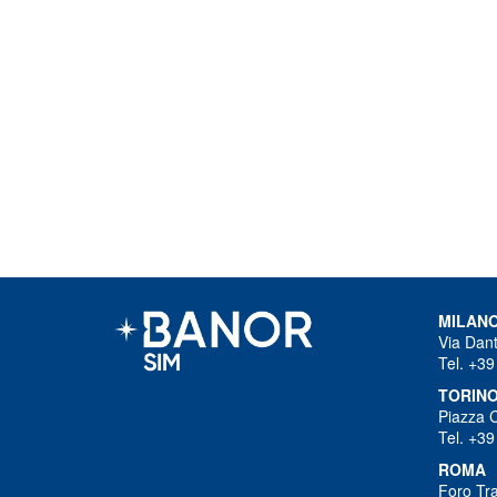
MILAN
Via Dant
Tel. +39
TORIN
Piazza 
Tel. +39
ROMA
Foro Tra