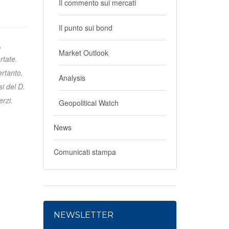
Il commento sui mercati
Il punto sui bond
,
Market Outlook
rtate.
ertanto,
Analysis
i del D.
erzi.
Geopolitical Watch
News
Comunicati stampa
NEWSLETTER