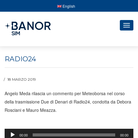
English
Togg
navig
RADIO24
18 MARZO 2019
Angelo Meda rilascia un commento per Meteoborsa nel corso
della trasmissione Due di Denari di Radio24, condotta da Debora
Rosciani e Mauro Meazza.
Audio
00:00
00:00
Player