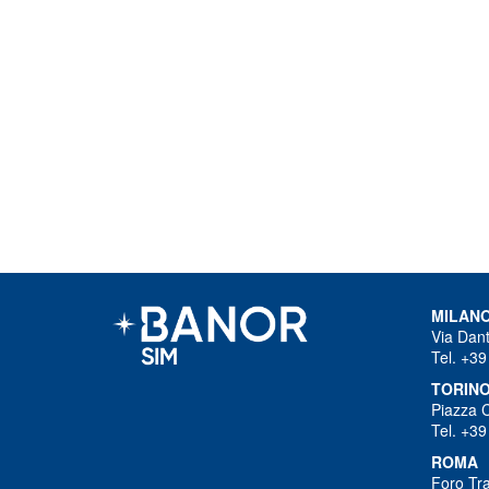
MILAN
Via Dant
Tel. +39
TORIN
Piazza 
Tel. +39
ROMA
Foro Tra