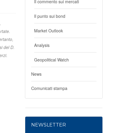
Il commento sui mercati
Il punto sui bond
,
Market Outlook
rtate.
ertanto,
Analysis
i del D.
erzi.
Geopolitical Watch
News
Comunicati stampa
NEWSLETTER