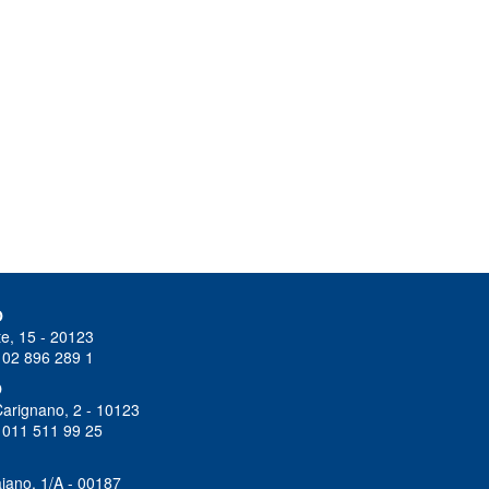
O
e, 15 - 20123
 02 896 289 1
O
Carignano, 2 - 10123
 011 511 99 25
iano, 1/A - 00187