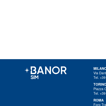
MILAN
Via Dant
Tel. +39
TORIN
Piazza 
Tel. +39
ROMA
Foro Tra