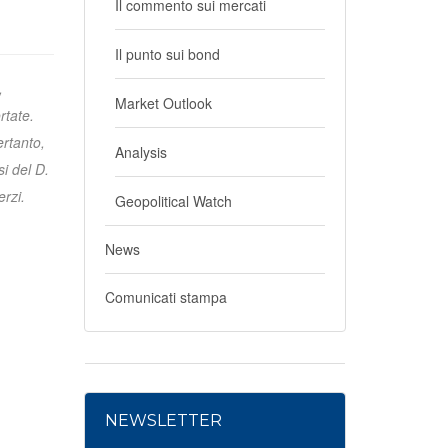
Il commento sui mercati
Il punto sui bond
,
Market Outlook
rtate.
ertanto,
Analysis
i del D.
erzi.
Geopolitical Watch
News
Comunicati stampa
NEWSLETTER