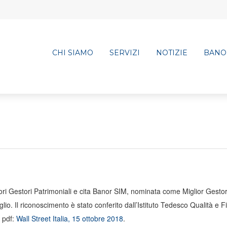
CHI SIAMO
SERVIZI
NOTIZIE
BANO
igliori Gestori Patrimoniali e cita Banor SIM, nominata come Miglior Gesto
lio. Il riconoscimento è stato conferito dall’Istituto Tedesco Qualità e 
o pdf:
Wall Street Italia, 15 ottobre 2018
.