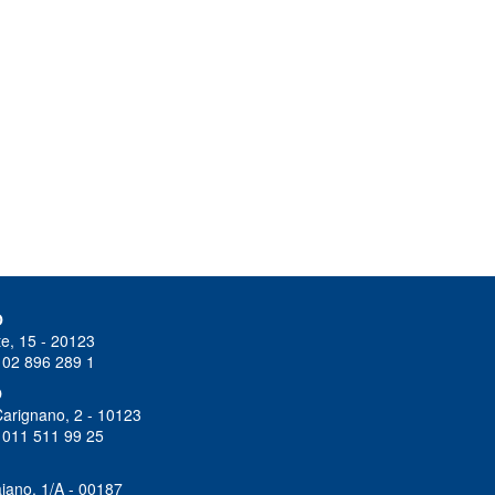
O
e, 15 - 20123
 02 896 289 1
O
Carignano, 2 - 10123
 011 511 99 25
iano, 1/A - 00187