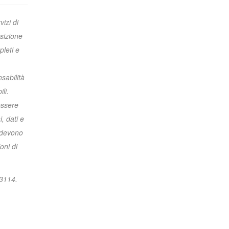
izi di
sizione
pleti e
sabilità
li.
essere
, dati e
e devono
oni di
73114.