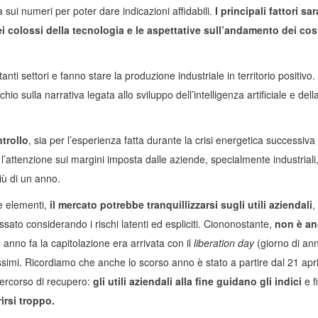
à sui numeri per poter dare indicazioni affidabili.
I principali fattori s
i colossi della tecnologia e le aspettative sull’andamento dei cost
nti settori e fanno stare la produzione industriale in territorio positivo.
o sulla narrativa legata allo sviluppo dell’intelligenza artificiale e dell
trollo
, sia per l’esperienza fatta durante la crisi energetica successiva
 l’attenzione sui margini imposta dalle aziende, specialmente industriali
iù di un anno.
 elementi,
il mercato potrebbe tranquillizzarsi sugli utili aziendali
,
sato considerando i rischi latenti ed espliciti. Ciononostante,
non è an
n anno fa la capitolazione era arrivata con il
liberation day
(giorno di an
ssimi. Ricordiamo che anche lo scorso anno è stato a partire dal 21 apri
l percorso di recupero:
gli utili aziendali alla fine guidano gli indici
e f
irsi troppo.