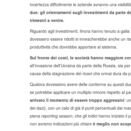
incertezza difficilmente le aziende avranno una visibilit
due: gli orientamenti sugli investimenti da parte de
trimestri a venire.
Riguardo agli investimenti, finora hanno tenuto a galla ta
dovessero essere ridotti si innescherebbe anche un rischi
produttività che dovrebbe apportare al sistema.
Sul fronte dei costi, le società hanno maggiore con
all’invasione dell’Ucraina da parte della Russia, sia per
causa della stagnazione dei ricavi che ormai dura da p
Qualora dovessimo avere delle conferme su questi due
se potrebbe applicare un multiplo minore rispetto al pas
arrivato il momento di essere troppo aggressivi
: u
dei dazi), con un calo di già 9 punti percentuali dai ma
piena
reporting season
, che gli indici hanno iniziato i
non avremo indicazioni più chiare
è meglio non scopr