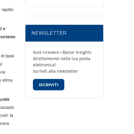
o rapido
i e
NEWSLETTER
iteniamo
Vuoi ricevere i Banor Insights
di tassi
direttamente nella tua posta
ui
elettronica?
Iscriviti alla newsletter
one
o stima
ISCRIVITI
urale
 causato
reti: la
ermine