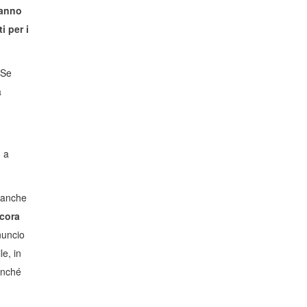
aranno
i per i
 Se
a
, a
 anche
cora
nuncio
le, in
inché