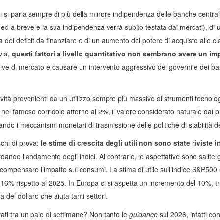
i si parla sempre di più della minore indipendenza delle banche central
 a breve e la sua indipendenza verrà subito testata dai mercati), di 
a dei deficit da finanziare e di un aumento del potere di acquisto alle cl
via,
questi fattori a livello quantitativo non sembrano avere un im
tive di mercato e causare un intervento aggressivo dei governi e dei ba
ività provenienti da un utilizzo sempre più massivo di strumenti tecnolog
e nel famoso corridoio attorno al 2%, il valore considerato naturale dai pr
cando i meccanismi monetari di trasmissione delle politiche di stabilità de
nchi di prova:
le stime di crescita degli utili non sono state riviste 
ando l’andamento degli indici. Al contrario, le aspettative sono salite g
mpensare l’impatto sui consumi. La stima di utile sull’indice S&P500 è 
16% rispetto al 2025. In Europa ci si aspetta un incremento del 10%, tr
a del dollaro che aiuta tanti settori.
ati tra un paio di settimane? Non tanto le
guidance
sul 2026, infatti con