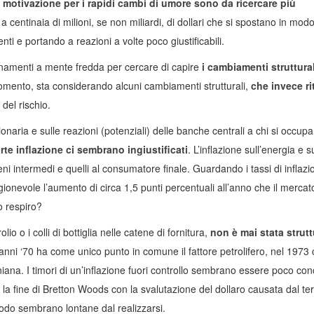
a motivazione per i rapidi cambi di umore sono da ricercare più
a centinaia di milioni, se non miliardi, di dollari che si spostano in mod
nti e portando a reazioni a volte poco giustificabili.
ionamenti a mente fredda per cercare di capire
i cambiamenti struttural
momento, sta considerando alcuni cambiamenti strutturali,
che invece r
 del rischio.
aria e sulle reazioni (potenziali) delle banche centrali a chi si occupa 
arte inflazione ci sembrano ingiustificati
. L’inflazione sull’energia e s
eni intermedi e quelli al consumatore finale. Guardando i tassi di inflazi
ionevole l’aumento di circa 1,5 punti percentuali all’anno che il mercat
o respiro?
lio o i colli di bottiglia nelle catene di fornitura,
non è mai stata strutt
 anni ‘70 ha come unico punto in comune il fattore petrolifero, nel 1973
niana. I timori di un’inflazione fuori controllo sembrano essere poco conc
e la fine di Bretton Woods con la svalutazione del dollaro causata dal t
riodo sembrano lontane dal realizzarsi.