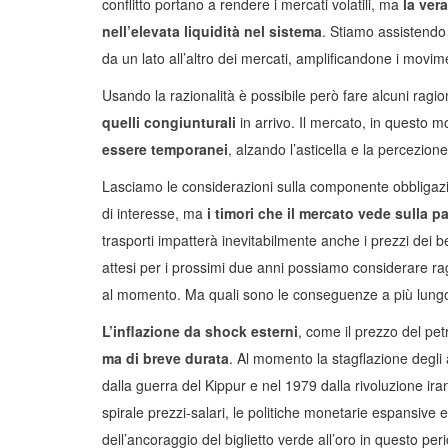
conflitto portano a rendere i mercati volatili, ma
la ver
nell’elevata liquidità nel sistema
. Stiamo assistendo 
da un lato all’altro dei mercati, amplificandone i movime
Usando la razionalità è possibile però fare alcuni rag
quelli congiunturali
in arrivo. Il mercato, in questo 
essere temporanei
, alzando l’asticella e la percezione
Lasciamo le considerazioni sulla componente obbligazion
di interesse, ma
i timori che il mercato vede sulla p
trasporti impatterà inevitabilmente anche i prezzi dei b
attesi per i prossimi due anni possiamo considerare rag
al momento. Ma quali sono le conseguenze a più lung
L’inflazione da shock esterni
, come il prezzo del petro
ma di breve durata
. Al momento la stagflazione degli
dalla guerra del Kippur e nel 1979 dalla rivoluzione ira
spirale prezzi-salari, le politiche monetarie espansive 
dell’ancoraggio del biglietto verde all’oro in questo pe