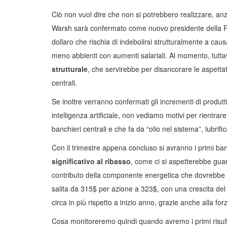
Ciò non vuol dire che non si potrebbero realizzare, anz
Warsh sarà confermato come nuovo presidente della Fed
dollaro che rischia di indebolirsi strutturalmente a caus
meno abbienti con aumenti salariali. Al momento, tutta
strutturale
, che servirebbe per disancorare le aspetta
centrali.
Se inoltre verranno confermati gli incrementi di produtt
intelligenza artificiale, non vediamo motivi per rientrar
banchieri centrali e che fa da “olio nel sistema”, lubrifi
Con il trimestre appena concluso si avranno i primi ba
significativo al ribasso
, come ci si aspetterebbe guard
contributo della componente energetica che dovrebbe co
salita da 315$ per azione a 323$, con una crescita del 
circa in più rispetto a inizio anno, grazie anche alla forz
Cosa monitoreremo quindi quando avremo i primi risult