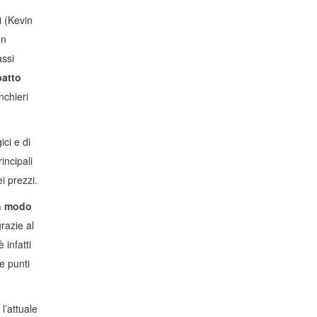
i (Kevin
un
assi
patto
nchieri
ici e di
incipali
i prezzi.
in modo
razie al
infatti
e punti
 l’attuale