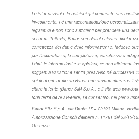
Le informazioni e le opinioni qui contenute non costituis
investimento, né una raccomandazione personalizzata, 
legislativa e non sono sufficienti per prendere una decis
accurati. Tuttavia, Banor non rilascia alcuna dichiaraz
correttezza dei dati e delle informazioni e, laddove que
per l’accuratezza, la completezza, correttezza o adeguatez
I dati, le informazioni e le opinioni, se non altrimenti 
soggetti a variazione senza preavviso né successiva com
opinioni qui fornite da Banor non devono alterarne il si
citare la fonte (Banor SIM S.p.A.) e il sito web www.bano
fonti terze deve avvenire, se consentito, nel pieno rispetto 
Banor SIM S.p.A., via Dante 15 – 20123 Milano, iscrit
Autorizzazione Consob delibera n. 11761 del 22/12/1998
Garanzia.