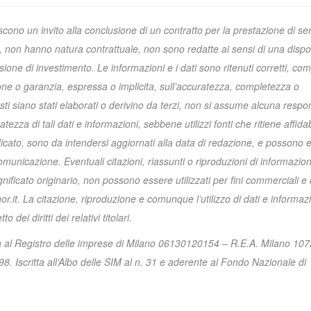
cono un invito alla conclusione di un contratto per la prestazione di serv
non hanno natura contrattuale, non sono redatte ai sensi di una dispo
ione di investimento. Le informazioni e i dati sono ritenuti corretti, com
ione o garanzia, espressa o implicita, sull’accuratezza, completezza o
sti siano stati elaborati o derivino da terzi, non si assume alcuna respon
za di tali dati e informazioni, sebbene utilizzi fonti che ritiene affidabi
indicato, sono da intendersi aggiornati alla data di redazione, e possono 
unicazione. Eventuali citazioni, riassunti o riproduzioni di informazioni
gnificato originario, non possono essere utilizzati per fini commerciali 
r.it. La citazione, riproduzione e comunque l’utilizzo di dati e informazi
dei diritti dei relativi titolari.
ta al Registro delle imprese di Milano 06130120154 – R.E.A. Milano 10
. Iscritta all’Albo delle SIM al n. 31 e aderente al Fondo Nazionale di