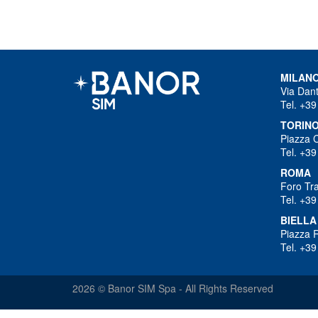
MILAN
Via Dant
Tel. +39
TORIN
Piazza 
Tel. +39
ROMA
Foro Tra
Tel. +39
BIELLA
Piazza R
Tel. +39
2026 © Banor SIM Spa - All Rights Reserved