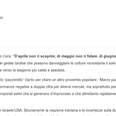
or
ne c’era:
“D’aprile non ti scoprire, di maggio non ti fidare, di giugno
er le gelate tardive che possono danneggiare le colture nonostante il sole
 verso la stagione più calda e assolata.
o “pazzerello” (tanto per citare un altro proverbio popolare: “Marzo pa
erformance negative a doppia cifra per diversi mercati, ma soprattutto pe
 temporali estivi che si generano d’improvviso e che altrettanto rapidame
-Israele/USA. Sicuramente la reazione iraniana e le incertezze sulla du