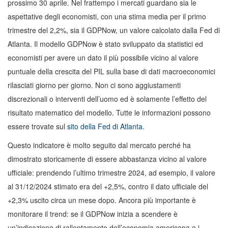
prossimo 30 aprile. Nel frattempo i mercati guardano sia le
aspettative degli economisti, con una stima media per il primo
trimestre del 2,2%, sia il GDPNow, un valore calcolato dalla Fed di
Atlanta. Il modello GDPNow è stato sviluppato da statistici ed
economisti per avere un dato il più possibile vicino al valore
puntuale della crescita del PIL sulla base di dati macroeconomici
rilasciati giorno per giorno. Non ci sono aggiustamenti
discrezionali o interventi dell’uomo ed è solamente l’effetto del
risultato matematico del modello. Tutte le informazioni possono
essere trovate sul
sito della Fed di Atlanta
.
Questo indicatore è molto seguito dal mercato perché ha
dimostrato storicamente di essere abbastanza vicino al valore
ufficiale: prendendo l’ultimo trimestre 2024, ad esempio, il valore
al 31/12/2024 stimato era del +2,5%, contro il dato ufficiale del
+2,3% uscito circa un mese dopo. Ancora più importante è
monitorare il trend: se il GDPNow inizia a scendere è
un’indicazione di rallentamento dell’economia americana e i