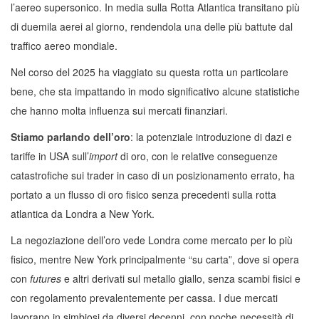
l’aereo supersonico. In media sulla Rotta Atlantica transitano più
di duemila aerei al giorno, rendendola una delle più battute dal
traffico aereo mondiale.
Nel corso del 2025 ha viaggiato su questa rotta un particolare
bene, che sta impattando in modo significativo alcune statistiche
che hanno molta influenza sui mercati finanziari.
Stiamo parlando dell’oro
: la potenziale introduzione di dazi e
tariffe in USA sull’
import
di oro, con le relative conseguenze
catastrofiche sui trader in caso di un posizionamento errato, ha
portato a un flusso di oro fisico senza precedenti sulla rotta
atlantica da Londra a New York.
La negoziazione dell’oro vede Londra come mercato per lo più
fisico, mentre New York principalmente “su carta”, dove si opera
con
futures
e altri derivati sul metallo giallo, senza scambi fisici e
con regolamento prevalentemente per cassa. I due mercati
lavorano in simbiosi da diversi decenni, con poche necessità di