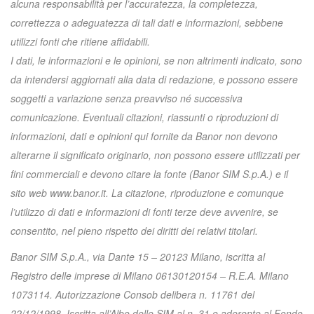
alcuna responsabilità per l’accuratezza, la completezza,
correttezza o adeguatezza di tali dati e informazioni, sebbene
utilizzi fonti che ritiene affidabili.
I dati, le informazioni e le opinioni, se non altrimenti indicato, sono
da intendersi aggiornati alla data di redazione, e possono essere
soggetti a variazione senza preavviso né successiva
comunicazione. Eventuali citazioni, riassunti o riproduzioni di
informazioni, dati e opinioni qui fornite da Banor non devono
alterarne il significato originario, non possono essere utilizzati per
fini commerciali e devono citare la fonte (Banor SIM S.p.A.) e il
sito web www.banor.it. La citazione, riproduzione e comunque
l’utilizzo di dati e informazioni di fonti terze deve avvenire, se
consentito, nel pieno rispetto dei diritti dei relativi titolari.
Banor SIM S.p.A., via Dante 15 – 20123 Milano, iscritta al
Registro delle imprese di Milano 06130120154 – R.E.A. Milano
1073114. Autorizzazione Consob delibera n. 11761 del
22/12/1998. Iscritta all’Albo delle SIM al n. 31 e aderente al Fondo