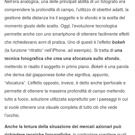
Nell’era analogica, una delle principali abilità di un fotografo era
comprendere la profondità di campo, l’utilizzo di obiettivi adatti, la
gestione della distanza tra il soggetto e lo sfondo e la scelta del
momento giusto dello scatto. Oggi, l’evoluzione tecnologica
permette anche con uno smartphone di ottenere facilmente effetti
che richiedevano anni di pratica. Uno di questi è l’effetto
bokeh
(la funzione “ritratto” nell’iPhone, ad esempio). Si tratta di
una
tecnica fotografica che crea una sfocatura sullo sfondo
,
mettendo in risalto il soggetto in primo piano.
Bokeh
è una parola
che deriva dal giapponese
boke
che significa, appunto,
“sfocatura”. L’effetto opposto, invece, è detto anche iperfocale e
permette di ottenere la massima profondità di campo mettendo
tutto a fuoco, soluzione utilizzata soprattutto per i paesaggi in cui
si vuole ottenere una visuale completa di tutto ciò che vede
l’occhio.
Anche la lettura della situazione dei mercati azionari può
richiedere tecniche fotografiche
: in particolare scegliere quali