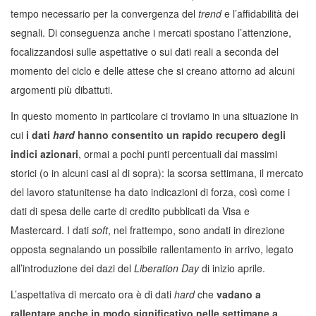
tempo necessario per la convergenza del
trend
e l’affidabilità dei
segnali. Di conseguenza anche i mercati spostano l’attenzione,
focalizzandosi sulle aspettative o sui dati reali a seconda del
momento del ciclo e delle attese che si creano attorno ad alcuni
argomenti più dibattuti.
In questo momento in particolare ci troviamo in una situazione in
cui
i dati
hard
hanno consentito un rapido recupero degli
indici azionari
, ormai a pochi punti percentuali dai massimi
storici (o in alcuni casi al di sopra): la scorsa settimana, il mercato
del lavoro statunitense ha dato indicazioni di forza, così come i
dati di spesa delle carte di credito pubblicati da Visa e
Mastercard. I dati
soft
, nel frattempo, sono andati in direzione
opposta segnalando un possibile rallentamento in arrivo, legato
all’introduzione dei dazi del
Liberation Day
di inizio aprile.
L’aspettativa di mercato ora è di dati
hard
che
vadano a
rallentare anche in modo significativo nelle settimane a