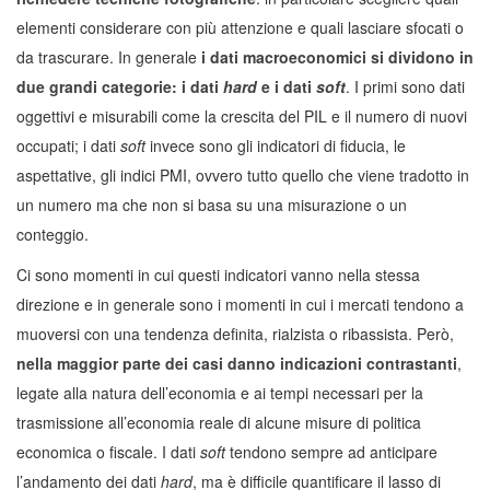
elementi considerare con più attenzione e quali lasciare sfocati o
da trascurare. In generale
i dati macroeconomici si dividono in
due grandi categorie: i dati
hard
e i dati
soft
. I primi sono dati
oggettivi e misurabili come la crescita del PIL e il numero di nuovi
occupati; i dati
soft
invece sono gli indicatori di fiducia, le
aspettative, gli indici PMI, ovvero tutto quello che viene tradotto in
un numero ma che non si basa su una misurazione o un
conteggio.
Ci sono momenti in cui questi indicatori vanno nella stessa
direzione e in generale sono i momenti in cui i mercati tendono a
muoversi con una tendenza definita, rialzista o ribassista. Però,
nella maggior parte dei casi danno indicazioni contrastanti
,
legate alla natura dell’economia e ai tempi necessari per la
trasmissione all’economia reale di alcune misure di politica
economica o fiscale. I dati
soft
tendono sempre ad anticipare
l’andamento dei dati
hard
, ma è difficile quantificare il lasso di