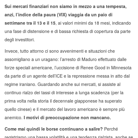
Sui mercati finanziari non siamo in mezzo a una tempesta,
anzi, l’indice della paura (VIX) viaggia da un paio di
settimane tra il 13 e il 15
, ai valori minimi da 18 mesi, indicando
una fase di distensione e di bassa richiesta di copertura da parte
degli investitori.
Invece, tutto attorno ci sono avvenimenti e situazioni che
assomigliano a un uragano: l’arresto di Maduro effettuato dalle
forze speciali americane, l’uccisione di Renee Good in Minnesota
da parte di un agente dell’ICE e la repressione messa in atto dal
regime iraniano. Guardando anche sui mercati, si assiste al
continuo rialzo dei tassi di interesse a lunga scadenza (per la
prima volta nella storia il decennale giapponese ha superato
quello cinese) e il mercato del lavoro americano è sempre più
anemico.
I motivi di preoccupazione non mancano.
Come mai quindi le borse continuano a salire?
Perché
registriamo una bassa volatilità e una tendenza rialzista, anche se