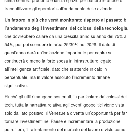
stima sembra prudente e lascia spazio per battere le attese e
tranquillizzare gli operatori sull’andamento delle aziende.
Un fattore in più che verrà monitorato rispetto al passato è
l’andamento degli investimenti dei colossi della tecnologia
,
che dovrebbero calare da una crescita anno su anno del 75% al
54%, per poi scendere in area 25/30% nel 2026. Il dato di
quest’anno darà un’indicazione importante per capire se
continuerà o meno la forte spesa in infrastrutture legate
all’intelligenza artificiale, dato che si attende in calo in
percentuale, ma in valore assoluto l’incremento rimane
significativo.
Finché gli utili rimangono sostenuti, in particolare dai colossi del
tech, tutta la narrativa relativa agli eventi geopolitici viene vista
solo dal lato positivo: il Venezuela diventa un’opportunità per far
tornare investimenti nel Paese e incrementare la produzione
petrolifera; il rallentamento del mercato del lavoro è visto come