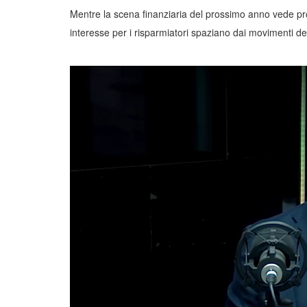
Mentre la scena finanziaria del prossimo anno vede pro
interesse per i risparmiatori spaziano dai movimenti d