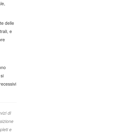
le,
te delle
rali, e
pre
nno
 si
recessivi
izi di
sizione
pleti e