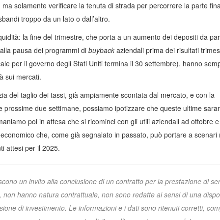
a solamente verificare la tenuta di strada per percorrere la parte fina
sbandi troppo da un lato o dall’altro.
liquidità: la fine del trimestre, che porta a un aumento dei depositi da par
alla pausa dei programmi di
buyback
aziendali prima dei risultati trimest
scale per il governo degli Stati Uniti termina il 30 settembre), hanno sem
à sui mercati.
zia del taglio dei tassi, già ampiamente scontata dal mercato, e con la
e prossime due settimane, possiamo ipotizzare che queste ultime sara
imaniamo poi in attesa che si ricominci con gli utili aziendali ad ottobre e
oeconomico che, come già segnalato in passato, può portare a scenari 
i attesi per il 2025.
cono un invito alla conclusione di un contratto per la prestazione di serv
non hanno natura contrattuale, non sono redatte ai sensi di una dispo
ione di investimento. Le informazioni e i dati sono ritenuti corretti, com