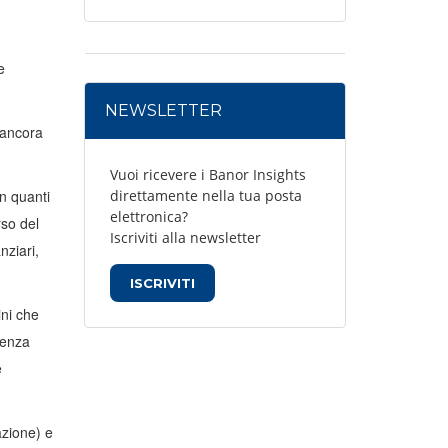
e
NEWSLETTER
 ancora
Vuoi ricevere i Banor Insights
n quanti
direttamente nella tua posta
elettronica?
rso del
Iscriviti alla newsletter
nziari,
ISCRIVITI
ini che
renza
e
azione) e