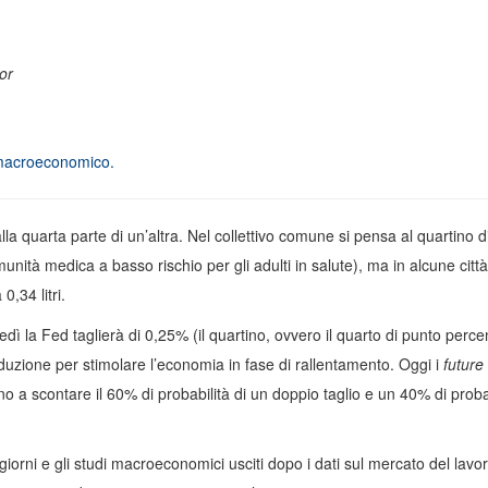
or
 macroeconomico.
lla quarta parte di un’altra. Nel collettivo comune si pensa al quartino di
ità medica a basso rischio per gli adulti in salute), ma in alcune città
,34 litri.
ledì la Fed taglierà di 0,25% (il quartino, ovvero il quarto di punto perce
riduzione per stimolare l’economia in fase di rallentamento. Oggi i
future
o a scontare il 60% di probabilità di un doppio taglio e un 40% di probab
iorni e gli studi macroeconomici usciti dopo i dati sul mercato del lavor