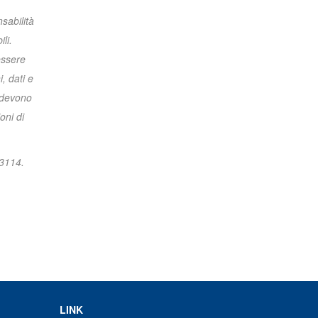
sabilità
li.
essere
, dati e
e devono
oni di
73114.
LINK