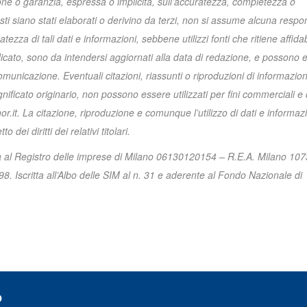
ione o garanzia, espressa o implicita, sull’accuratezza, completezza o
sti siano stati elaborati o derivino da terzi, non si assume alcuna respon
za di tali dati e informazioni, sebbene utilizzi fonti che ritiene affidabi
indicato, sono da intendersi aggiornati alla data di redazione, e possono 
unicazione. Eventuali citazioni, riassunti o riproduzioni di informazioni
gnificato originario, non possono essere utilizzati per fini commerciali 
r.it. La citazione, riproduzione e comunque l’utilizzo di dati e informazi
dei diritti dei relativi titolari.
ta al Registro delle imprese di Milano 06130120154 – R.E.A. Milano 10
. Iscritta all’Albo delle SIM al n. 31 e aderente al Fondo Nazionale di
O