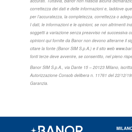
accurati. Tuttavia, Banor non rilascia alcuna dichiaraz
correttezza dei dati e delle informazioni e, laddove que
per l’accuratezza, la completezza, correttezza o adeguatez
I dati, le informazioni e le opinioni, se non altrimenti 
soggetti a variazione senza preavviso né successiva com
opinioni qui fornite da Banor non devono alterarne il si
citare la fonte (Banor SIM S.p.A.) e il sito web www.bano
fonti terze deve avvenire, se consentito, nel pieno rispetto 
Banor SIM S.p.A., via Dante 15 – 20123 Milano, iscrit
Autorizzazione Consob delibera n. 11761 del 22/12/1998
Garanzia.
MILAN