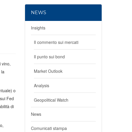
NEWS
Insights
Il commento sui mercati
Il punto sui bond
 vino,
Market Outlook
 la
Analysis
ntuale) o
sui Fed
Geopolitical Watch
ilità di
News
o,
Comunicati stampa