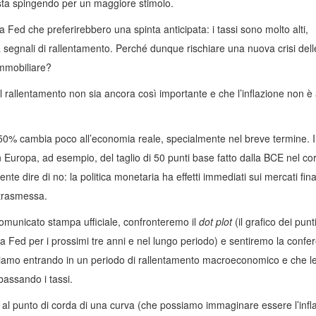
sta spingendo per un maggiore stimolo.
a Fed che preferirebbero una spinta anticipata: i tassi sono molto alti,
à segnali di rallentamento. Perché dunque rischiare una nuova crisi dell
immobiliare?
il rallentamento non sia ancora così importante e che l’inflazione non è
50% cambia poco all’economia reale, specialmente nel breve termine. I
 in Europa, ad esempio, del taglio di 50 punti base fatto dalla BCE nel co
nte dire di no: la politica monetaria ha effetti immediati sui mercati fina
 trasmessa.
comunicato stampa ufficiale, confronteremo il
dot plot
(il grafico dei punt
la Fed per i prossimi tre anni e nel lungo periodo) e sentiremo la confe
tiamo entrando in un periodo di rallentamento macroeconomico e che l
bassando i tassi.
i al punto di corda di una curva (che possiamo immaginare essere l’infl