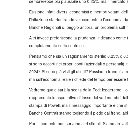
sembrerebbe più plausibile uno 0,25%, ma il mercato 
Esistono infatti diversi economisti e membri votanti dell
l’inflazione sta rientrando velocemente e l’economia d
Banche Regionali o, peggio ancora, un problema sull’
Altri invece preferiscono la prudenza, indicando come 
completamente sotto controllo.
Pensiamo che sia un ragionamento sterile: 0,25% o 0,
si sono accorti nei propri conti (aziendali o personali)
2024? Si sono già visti gli effetti? Possiamo tranquillame
ma sull’economia reale richiede del tempo per essere
Vedremo quale sarà la scelta della Fed: leggeremo il 
rappresenta le aspettative di tasso dei vari membri del
stampa di Powell, ma il messaggio importante è che s
Banche Centrali stanno togliendo il piede dal freno, ab
Per il momento non servono altri stimoli. Siamo arrivat