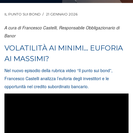
IL PUNTO SUI BOND
21 GENNAIO 2026
A cura di Francesco Castelli, Responsabile Obbligazionario di
Banor
VOLATILITÀ AI MINIMI… EUFORIA
AI MASSIMI?
Nel nuovo episodio della rubrica video “Il punto sui bond”,
Francesco Castelli analizza l’euforia degli investitori e le
opportunità nel credito subordinato bancario.