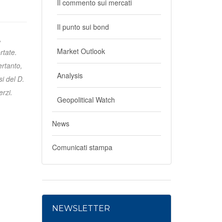
Il commento sui mercati
Il punto sui bond
,
Market Outlook
rtate.
ertanto,
Analysis
i del D.
erzi.
Geopolitical Watch
News
Comunicati stampa
NEWSLETTER