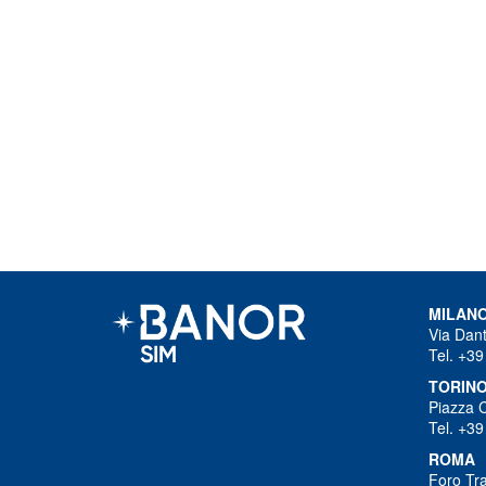
MILAN
Via Dant
Tel. +39
TORIN
Piazza 
Tel. +39
ROMA
Foro Tra