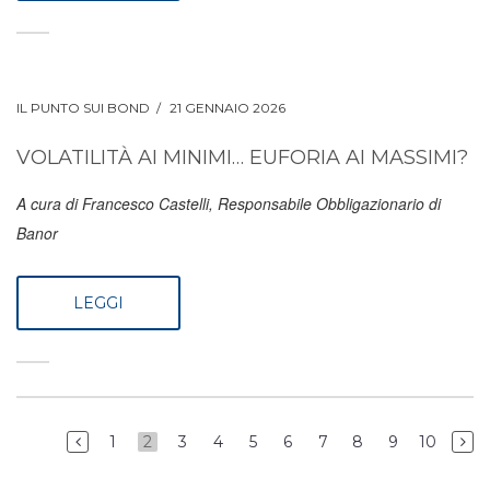
IL PUNTO SUI BOND
21 GENNAIO 2026
VOLATILITÀ AI MINIMI… EUFORIA AI MASSIMI?
A cura di Francesco Castelli, Responsabile Obbligazionario di
Banor
LEGGI
1
2
3
4
5
6
7
8
9
10